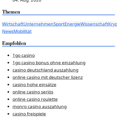
Themen
Wirtschaft
Unternehmen
Sport
Energie
Wissenschaft
Kryp
News
Mobilität
Empfohlen
1go casino
1go casino bonus ohne einzahlung
casino deutschland auszahlung
online casino mit deutscher lizenz
casino hohe einsätze
online casino seriös
online casino roulette
monro casino auszahlung
casino freispiele