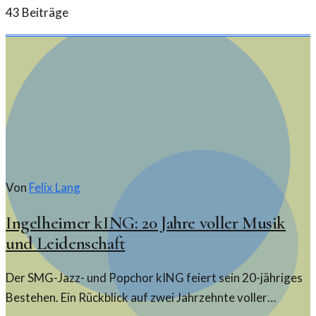
43
Beiträge
Von
Felix Lang
Ingelheimer kING: 20 Jahre voller Musik
und Leidenschaft
Der SMG-Jazz- und Popchor kING feiert sein 20-jähriges
Bestehen. Ein Rückblick auf zwei Jahrzehnte voller