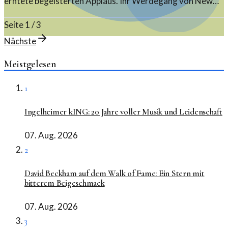
erntete begeisterten Applaus. Ihr Werdegang von New
York bis in die Heimat ist bemerkenswert.
Seite
1
/
3
Nächste
Meistgelesen
1
Ingelheimer kING: 20 Jahre voller Musik und Leidenschaft
07. Aug. 2026
2
David Beckham auf dem Walk of Fame: Ein Stern mit
bitterem Beigeschmack
07. Aug. 2026
3