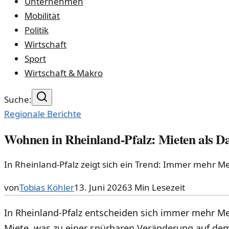
Unternehmen
Mobilität
Politik
Wirtschaft
Sport
Wirtschaft & Makro
Suche:
Regionale Berichte
Wohnen in Rheinland-Pfalz: Mieten als D
In Rheinland-Pfalz zeigt sich ein Trend: Immer mehr M
von
Tobias Köhler
13. Juni 2026
3
Min Lesezeit
In Rheinland-Pfalz entscheiden sich immer mehr M
Miete, was zu einer spürbaren Veränderung auf d